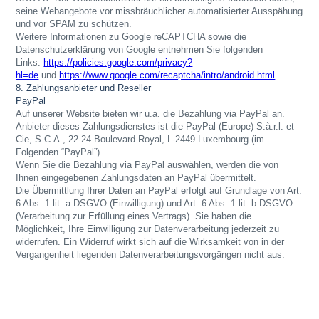
seine Webangebote vor missbräuchlicher automatisierter Ausspähung
und vor SPAM zu schützen.
Weitere Informationen zu Google reCAPTCHA sowie die
Datenschutzerklärung von Google entnehmen Sie folgenden
Links:
https://policies.google.com/privacy?
hl=de
und
https://www.google.com/recaptcha/intro/android.html
.
8. Zahlungsanbieter und Reseller
PayPal
Auf unserer Website bieten wir u.a. die Bezahlung via PayPal an.
Anbieter dieses Zahlungsdienstes ist die PayPal (Europe) S.à.r.l. et
Cie, S.C.A., 22-24 Boulevard Royal, L-2449 Luxembourg (im
Folgenden “PayPal”).
Wenn Sie die Bezahlung via PayPal auswählen, werden die von
Ihnen eingegebenen Zahlungsdaten an PayPal übermittelt.
Die Übermittlung Ihrer Daten an PayPal erfolgt auf Grundlage von Art.
6 Abs. 1 lit. a DSGVO (Einwilligung) und Art. 6 Abs. 1 lit. b DSGVO
(Verarbeitung zur Erfüllung eines Vertrags). Sie haben die
Möglichkeit, Ihre Einwilligung zur Datenverarbeitung jederzeit zu
widerrufen. Ein Widerruf wirkt sich auf die Wirksamkeit von in der
Vergangenheit liegenden Datenverarbeitungsvorgängen nicht aus.