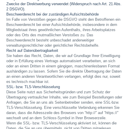
Zwecke der Direktwerbung verwendet (Widerspruch nach Art. 21 Abs.
2 DSGVO).
Beschwerderecht bei der zuständigen Aufsichtsbehörde
Im Falle von Verstößen gegen die DSGVO steht den Betroffenen ein
Beschwerderecht bei einer Aufsichtsbehörde, insbesondere in dem
Mitgliedstaat ihres gewöhnlichen Aufenthalts, ihres Arbeitsplatzes
oder des Orts des mutmaßlichen Verstoßes zu. Das
Beschwerderecht besteht unbeschadet anderweitiger
verwaltungsrechtlicher oder gerichtlicher Rechtsbehelfe.
Recht auf Datenübertragbarkeit
Sie haben das Recht, Daten, die wir auf Grundlage Ihrer Einwilligung
oder in Erfüllung eines Vertrags automatisiert verarbeiten, an sich
oder an einen Dritten in einem gängigen, maschinenlesbaren Format
aushändigen zu lassen. Sofern Sie die direkte Übertragung der Daten
an einen anderen Verantwortlichen verlangen, erfolgt dies nur, soweit
es technisch machbar ist.
SSL- bzw. TLS-Verschlüsselung
Diese Seite nutzt aus Sicherheitsgründen und zum Schutz der
Übertragung vertraulicher Inhalte, wie zum Beispiel Bestellungen oder
Anfragen, die Sie an uns als Seitenbetreiber senden, eine SSL-bzw.
TLS-Verschlüsselung. Eine verschlüsselte Verbindung erkennen Sie
daran, dass die Adresszeile des Browsers von “http://” auf “https://”
wechselt und an dem Schloss-Symbol in Ihrer Browserzeile.
Wenn die SSL- bzw. TLS-Verschlüsselung aktiviert ist, können die
Daten, die Sie an uns übermitteln, nicht von Dritten mitgelesen