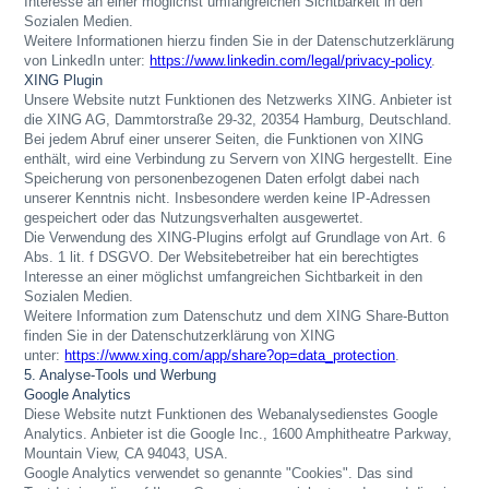
Interesse an einer möglichst umfangreichen Sichtbarkeit in den
Sozialen Medien.
Weitere Informationen hierzu finden Sie in der Datenschutzerklärung
von LinkedIn unter:
https://www.linkedin.com/legal/privacy-policy
.
XING Plugin
Unsere Website nutzt Funktionen des Netzwerks XING. Anbieter ist
die XING AG, Dammtorstraße 29-32, 20354 Hamburg, Deutschland.
Bei jedem Abruf einer unserer Seiten, die Funktionen von XING
enthält, wird eine Verbindung zu Servern von XING hergestellt. Eine
Speicherung von personenbezogenen Daten erfolgt dabei nach
unserer Kenntnis nicht. Insbesondere werden keine IP-Adressen
gespeichert oder das Nutzungsverhalten ausgewertet.
Die Verwendung des XING-Plugins erfolgt auf Grundlage von Art. 6
Abs. 1 lit. f DSGVO. Der Websitebetreiber hat ein berechtigtes
Interesse an einer möglichst umfangreichen Sichtbarkeit in den
Sozialen Medien.
Weitere Information zum Datenschutz und dem XING Share-Button
finden Sie in der Datenschutzerklärung von XING
unter:
https://www.xing.com/app/share?op=data_protection
.
5. Analyse-Tools und Werbung
Google Analytics
Diese Website nutzt Funktionen des Webanalysedienstes Google
Analytics.
Anbieter ist die Google Inc., 1600 Amphitheatre Parkway,
Mountain View, CA 94043, USA.
Google Analytics verwendet so genannte "Cookies". Das sind