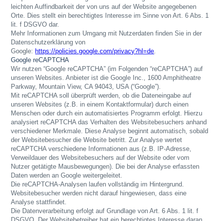
leichten Auffindbarkeit der von uns auf der Website angegebenen
Orte. Dies stellt ein berechtigtes Interesse im Sinne von Art. 6 Abs. 1
lit. f DSGVO dar.
Mehr Informationen zum Umgang mit Nutzerdaten finden Sie in der
Datenschutzerklärung von
Google:
https://policies.google.com/privacy?hl=de
.
Google reCAPTCHA
Wir nutzen “Google reCAPTCHA” (im Folgenden “reCAPTCHA”) auf
unseren Websites.
Anbieter ist die Google Inc., 1600 Amphitheatre
Parkway, Mountain View, CA 94043, USA (“Google”).
Mit reCAPTCHA soll überprüft werden, ob die Dateneingabe auf
unseren Websites (z.B. in einem Kontaktformular) durch einen
Menschen oder durch ein automatisiertes Programm erfolgt. Hierzu
analysiert reCAPTCHA das Verhalten des Websitebesuchers anhand
verschiedener Merkmale. Diese Analyse beginnt automatisch, sobald
der Websitebesucher die Website betritt. Zur Analyse wertet
reCAPTCHA verschiedene Informationen aus (z.B. IP-Adresse,
Verweildauer des Websitebesuchers auf der Website oder vom
Nutzer getätigte Mausbewegungen). Die bei der Analyse erfassten
Daten werden an Google weitergeleitet.
Die reCAPTCHA-Analysen laufen vollständig im Hintergrund.
Websitebesucher werden nicht darauf hingewiesen, dass eine
Analyse stattfindet.
Die Datenverarbeitung erfolgt auf Grundlage von Art. 6 Abs. 1 lit. f
DSGVO. Der Websitebetreiber hat ein berechtigtes Interesse daran,